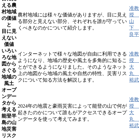
える農
准教
村地域
農村地域には様々な価値がありますが、目に見え
授
の価値
る部分と見えない部分、それぞれを誰が守ってい
山
と
くべきなのかについて紹介します。
下
目に見
良平
えない
価値
いろい
インターネットで様々な地図が自由に利用できる
准教
ろな地
ようになり、地域の歴史や風土を多角的に知るこ
授
図から
とができるようになりました。そのようなネット
大
さぐる
上の地図から地域の風土や自然の特性、災害リス
丸
地域の
クについて知る方法を解説します。
裕武
風土
オープ
ンデー
准教
タから
2024年の地震と豪雨災害によって能登の山で何が
授
考える
起きたのかについて誰もがアクセスできるオープ
大
能登半
ンデータを使って考えてみます。
丸
島の山
裕武
地災害
リスク