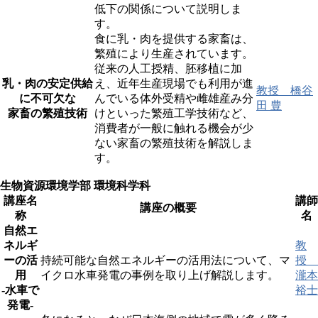
低下の関係について説明しま
す。
食に乳・肉を提供する家畜は、
繁殖により生産されています。
従来の人工授精、胚移植に加
乳・肉の安定供給
え、近年生産現場でも利用が進
教授 橋谷
に不可欠な
んでいる体外受精や雌雄産み分
田 豊
家畜の繁殖技術
けといった繁殖工学技術など、
消費者が一般に触れる機会が少
ない家畜の繁殖技術を解説しま
す。
生物資源環境学部 環境科学科
講座名
講師
講座の概要
称
名
自然エ
ネルギ
教
ーの活
持続可能な自然エネルギーの活用法について、マ
授
用
イクロ水車発電の事例を取り上げ解説します。
瀧本
-水車で
裕士
発電-