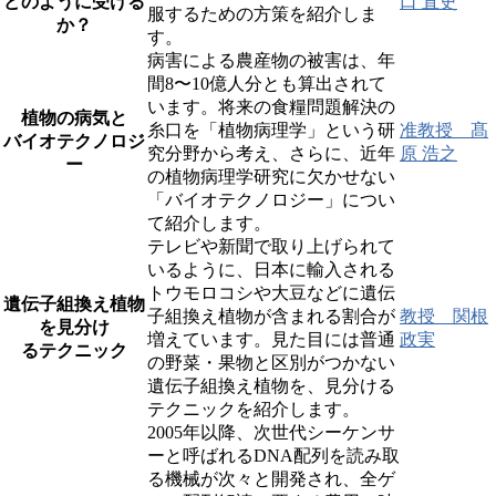
どのように受ける
口 直史
服するための方策を紹介しま
か？
す。
病害による農産物の被害は、年
間8〜10億人分とも算出されて
います。将来の食糧問題解決の
植物の病気と
糸口を「植物病理学」という研
准教授 髙
バイオテクノロジ
究分野から考え、さらに、近年
原 浩之
ー
の植物病理学研究に欠かせない
「バイオテクノロジー」につい
て紹介します。
テレビや新聞で取り上げられて
いるように、日本に輸入される
トウモロコシや大豆などに遺伝
遺伝子組換え植物
子組換え植物が含まれる割合が
教授 関根
を見分け
増えています。見た目には普通
政実
るテクニック
の野菜・果物と区別がつかない
遺伝子組換え植物を、見分ける
テクニックを紹介します。
2005年以降、次世代シーケンサ
ーと呼ばれるDNA配列を読み取
る機械が次々と開発され、全ゲ