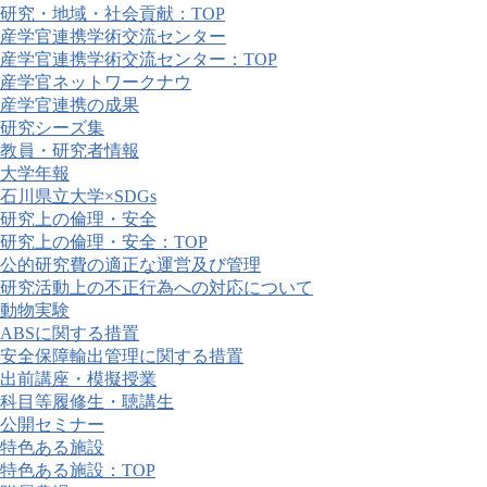
研究・地域・社会貢献：TOP
産学官連携学術交流センター
産学官連携学術交流センター：TOP
産学官ネットワークナウ
産学官連携の成果
研究シーズ集
教員・研究者情報
大学年報
石川県立大学×SDGs
研究上の倫理・安全
研究上の倫理・安全：TOP
公的研究費の適正な運営及び管理
研究活動上の不正行為への対応について
動物実験
ABSに関する措置
安全保障輸出管理に関する措置
出前講座・模擬授業
科目等履修生・聴講生
公開セミナー
特色ある施設
特色ある施設：TOP