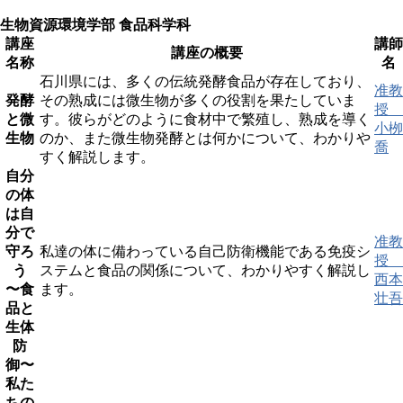
生物資源環境学部 食品科学科
講座
講師
講座の概要
名称
名
石川県には、多くの伝統発酵食品が存在しており、
准教
発酵
その熟成には微生物が多くの役割を果たしていま
授
と微
す。彼らがどのように食材中で繁殖し、熟成を導く
小栁
生物
のか、また微生物発酵とは何かについて、わかりや
喬
すく解説します。
自分
の体
は自
分で
准教
守ろ
私達の体に備わっている自己防衛機能である免疫シ
授
う
ステムと食品の関係について、わかりやすく解説し
西本
〜食
ます。
壮吾
品と
生体
防
御〜
私た
ちの