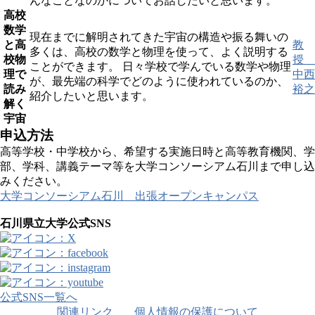
んなことなのかについてお話したいと思います。
高校
数学
現在までに解明されてきた宇宙の構造や振る舞いの
と高
教
多くは、高校の数学と物理を使って、よく説明する
校物
授
ことができます。 日々学校で学んでいる数学や物理
理で
中西
が、最先端の科学でどのように使われているのか、
読み
裕之
紹介したいと思います。
解く
宇宙
申込方法
高等学校・中学校から、希望する実施日時と高等教育機関、学
部、学科、講義テーマ等を大学コンソーシアム石川まで申し込
みください。
大学コンソーシアム石川 出張オープンキャンパス
石川県立大学公式SNS
公式SNS一覧へ
関連リンク
個人情報の保護について