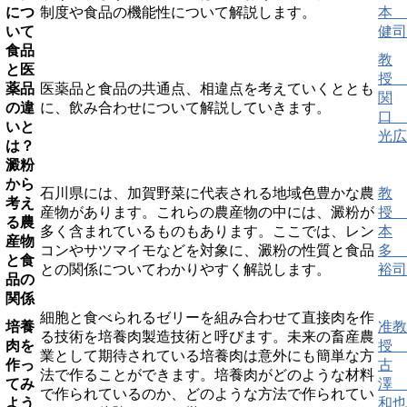
につ
制度や食品の機能性について解説します。
本
いて
健司
食品
教
と医
授
薬品
医薬品と食品の共通点、相違点を考えていくととも
関
の違
に、飲み合わせについて解説していきます。
口
いと
光広
は？
澱粉
から
石川県には、加賀野菜に代表される地域色豊かな農
教
考え
産物があります。これらの農産物の中には、澱粉が
授
る農
多く含まれているものもあります。ここでは、レン
本
産物
コンやサツマイモなどを対象に、澱粉の性質と食品
多
と食
との関係についてわかりやすく解説します。
裕司
品の
関係
細胞と食べられるゼリーを組み合わせて直接肉を作
培養
准教
る技術を培養肉製造技術と呼びます。未来の畜産農
肉を
授
業として期待されている培養肉は意外にも簡単な方
作っ
古
法で作ることができます。培養肉がどのような材料
てみ
澤
で作られているのか、どのような方法で作られてい
よう
和也