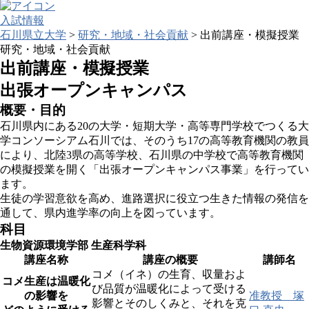
入試情報
石川県立大学
>
研究・地域・社会貢献
>
出前講座・模擬授業
研究・地域・社会貢献
出前講座・模擬授業
出張オープンキャンパス
概要・目的
石川県内にある20の大学・短期大学・高等専門学校でつくる大
学コンソーシアム石川では、そのうち17の高等教育機関の教員
により、北陸3県の高等学校、石川県の中学校で高等教育機関
の模擬授業を開く「出張オープンキャンパス事業」を行ってい
ます。
生徒の学習意欲を高め、進路選択に役立つ生きた情報の発信を
通して、県内進学率の向上を図っています。
科目
生物資源環境学部 生産科学科
講座名称
講座の概要
講師名
コメ（イネ）の生育、収量およ
コメ生産は温暖化
び品質が温暖化によって受ける
の影響を
准教授 塚
影響とそのしくみと、それを克