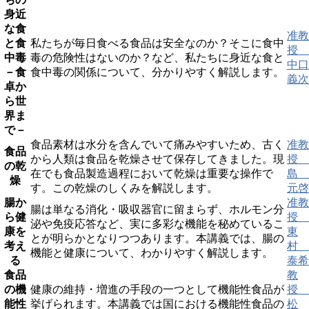
身近
な食
准教
と食
私たちが毎日食べる食品は安全なのか？そこに食中
授
中毒
毒の危険性はないのか？など、私たちに身近な食と
中口
－食
食中毒の関係について、分かりやすく解説します。
義次
卓か
ら世
界ま
で－
食品素材は水分を含んでいて痛みやすいため、古く
准教
食品
から人類は食品を乾燥させて保存してきました。現
授
の乾
在でも食品製造過程において乾燥は重要な操作で
島
燥
す。この乾燥のしくみを解説します。
元啓
腸か
准教
腸は単なる消化・吸収器官に留まらず、ホルモン分
ら健
授
泌や免疫応答など、実に多彩な機能を秘めているこ
康を
東
とが明らかとなりつつあります。本講義では、腸の
考え
村
機能と健康について、わかりやすく解説します。
る
泰希
食品
教
の機
健康の維持・増進の手段の一つとして機能性食品が
授
能性
挙げられます。本講義では国における機能性食品の
松