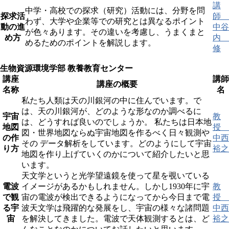
講
中学・高校での探求（研究）活動には、分野を問
探求活
師
わず、大学や企業等での研究とは異なるポイント
動の進
中谷
が色々あります。その違いを考慮し、うまくまと
め方
内
めるためのポイントを解説します。
修
生物資源環境学部 教養教育センター
講座
講師
講座の概要
名称
名
私たち人類は天の川銀河の中に住んでいます。で
は、天の川銀河が、どのような形なのか調べるに
宇宙
教
は、どうすれば良いのでしょうか。 私たちは日本地
地図
授
図・世界地図ならぬ宇宙地図を作るべく日々観測や
の作
中西
その データ解析をしています。どのようにして宇宙
り方
裕之
地図を作り上げていくのかについて紹介したいと思
います。
天文学というと光学望遠鏡を使って星を覗いている
電波
イメージがあるかもしれません。しかし1930年に宇
教
で観
宙の電波が検出できるようになってから今日まで電
授
る宇
波天文学は飛躍的な発展をし、宇宙の様々な諸問題
中西
宙
を解決してきました。電波で天体観測するとは、ど
裕之