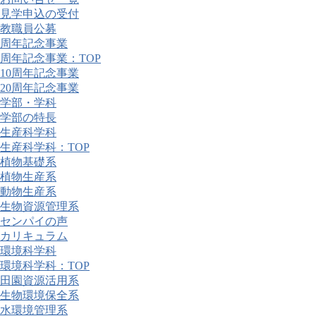
見学申込の受付
教職員公募
周年記念事業
周年記念事業：TOP
10周年記念事業
20周年記念事業
学部・学科
学部の特長
生産科学科
生産科学科：TOP
植物基礎系
植物生産系
動物生産系
生物資源管理系
センパイの声
カリキュラム
環境科学科
環境科学科：TOP
田園資源活用系
生物環境保全系
水環境管理系