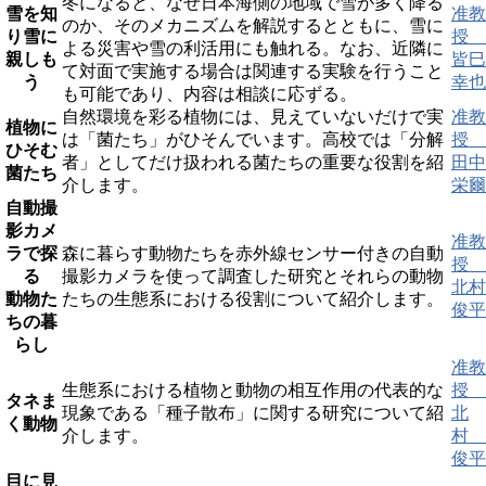
冬になると、なぜ日本海側の地域で雪が多く降る
雪を知
准教
のか、そのメカニズムを解説するとともに、雪に
り雪に
授
よる災害や雪の利活用にも触れる。なお、近隣に
親しも
皆巳
て対面で実施する場合は関連する実験を行うこと
う
幸也
も可能であり、内容は相談に応ずる。
自然環境を彩る植物には、見えていないだけで実
准教
植物に
は「菌たち」がひそんでいます。高校では「分解
授
ひそむ
者」としてだけ扱われる菌たちの重要な役割を紹
田中
菌たち
介します。
栄爾
自動撮
影カメ
准教
ラで探
森に暮らす動物たちを赤外線センサー付きの自動
授
る
撮影カメラを使って調査した研究とそれらの動物
北村
動物た
たちの生態系における役割について紹介します。
俊平
ちの暮
らし
准教
生態系における植物と動物の相互作用の代表的な
授
タネま
現象である「種子散布」に関する研究について紹
北
く動物
介します。
村
俊平
目に見