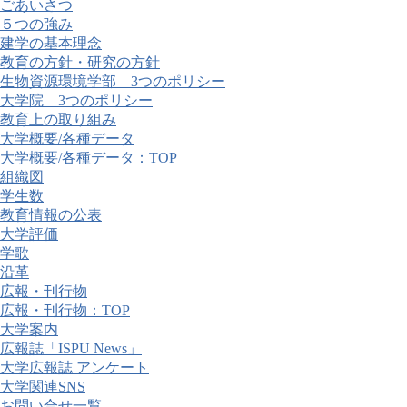
ごあいさつ
５つの強み
建学の基本理念
教育の方針・研究の方針
生物資源環境学部 3つのポリシー
大学院 3つのポリシー
教育上の取り組み
大学概要/各種データ
大学概要/各種データ：TOP
組織図
学生数
教育情報の公表
大学評価
学歌
沿革
広報・刊行物
広報・刊行物：TOP
大学案内
広報誌「ISPU News」
大学広報誌 アンケート
大学関連SNS
お問い合せ一覧