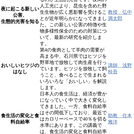
人工光により、昆虫を含めた野
夜に起こる新しい
生生物が広く悪影響を受けるこ
教授 弘中
公害、
とが近年明らかになってきまし
満太郎
生態的光害を知る
た。この新しい公害の特徴や生
物多様性保全のための対策につ
いて、最新の研究を紹介しま
す。
第4の食肉として羊肉の需要が
高まる中、石川県ではヒツジを
野草地で放牧して肉生産を行っ
おいしいヒツジの
講師 浅野
ています。ヒツジを放牧して飼
はなし
桂吾
うこと、食べることで生まれる
いろいろな「おいしい」を解説
します。
日本人の食生活は、経済が豊か
になっていく中で大きく変化し
てきました。一方、食料自給率
はその間低下しており、最近で
食生活の変化と食
助教 住本
はカロリーベースで40％を切る
料自給率
雅洋
水準にあります。この講義で
は、食生活の変化と食料自給率