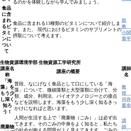
るのかを体験しながら学んでみましょう。
食品
に含
まれ
助
食品に含まれる13種類のビタミンについて紹介しま
るビ
教
す。また、 現代におけるビタミンのサプリメントの
タミ
小関
摂取について考えます。
ンに
喬平
つい
て
生物資源環境学部 生物資源工学研究所
講座名
講師
講座の概要
称
名
「海
普段、なにげなく食品として口にしている「海
藻」を
教
藻」について、微細藻類と大型藻類に分けて、分
もう少
授
類、成分、利用法、バイオテクノロジーとの接点
し深く
河井
などを説明します。海藻をもう少し深く知るきっ
知ろ
重幸
かけになればと思います。
う！
人間が生活する上で「廃棄物（ごみ）」は必ず出
講
てきます。そのごみの中身をよく知ると，私たち
廃棄物
師
の社会が抱える問題がよく見えてきます。ごみの