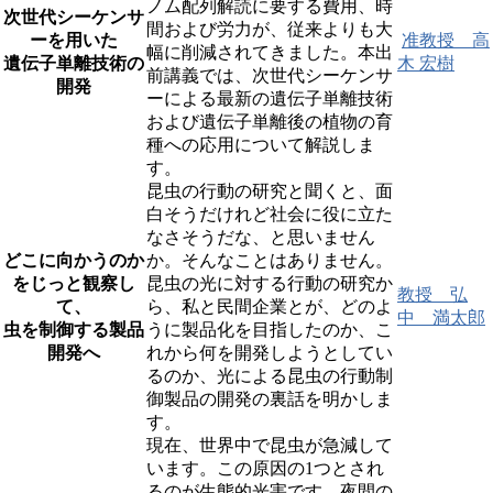
ノム配列解読に要する費用、時
次世代シーケンサ
間および労力が、従来よりも大
ーを用いた
准教授 高
幅に削減されてきました。本出
遺伝子単離技術の
木 宏樹
前講義では、次世代シーケンサ
開発
ーによる最新の遺伝子単離技術
および遺伝子単離後の植物の育
種への応用について解説しま
す。
昆虫の行動の研究と聞くと、面
白そうだけれど社会に役に立た
なさそうだな、と思いません
どこに向かうのか
か。そんなことはありません。
をじっと観察し
昆虫の光に対する行動の研究か
教授 弘
て、
ら、私と民間企業とが、どのよ
中 満太郎
虫を制御する製品
うに製品化を目指したのか、こ
開発へ
れから何を開発しようとしてい
るのか、光による昆虫の行動制
御製品の開発の裏話を明かしま
す。
現在、世界中で昆虫が急減して
います。この原因の1つとされ
るのが生態的光害です。夜間の