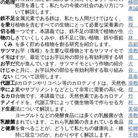
の処理
楠部
処理を通して，私たちの今後の社会のあり方につ
孝誠
いて解説します。
鉄不足
金属元素である鉄は、私たち人間だけではなく、
教
を乗り
植物を含むすべての生物にとって必要な栄養素の
授
切る植
一つです。本講義では、鉄不足の環境で植物が生
小
物のし
きていくしくみや、鉄不足に強い植物、鉄や亜鉛
林
くみ
を多く貯める植物を創る研究を紹介します。
高範
サツマ
お芋（塊根）を主要な収穫物とするサツマイモで
准教
イモは
すが、最近ではお芋以外の部分も有効利用する研
授
お芋だ
究が進んでいます。サツマイモという作物の紹介
大
けじゃ
と共に、お芋以外の部位を有効利用する取り組み
谷
ない
について説明します。
基泰
代謝工
βカロテンやリコペン等のカロテノイドは、天然色
准教
学によ
素やサプリメントなどとして非常に需要の高い化
授
るカロ
合物です。本講義では、天然色素であるカロテノ
竹
テノイ
イドを、代謝工学によって微生物等で作らせる方
村
ド生産
法について解説します。
美保
ヨーグルトなどの発酵食品には多くの乳酸菌が含
准教
乳酸菌
まれています。これら乳酸菌の含まれている食品
授
と健康
を食べることが、どうして私たちの健康向上・維
松﨑
持に役立つのか、わかりやすく解説します。
千秋