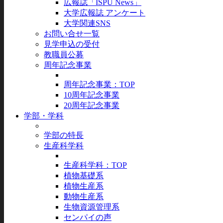
広報誌「ISPU News」
大学広報誌 アンケート
大学関連SNS
お問い合せ一覧
見学申込の受付
教職員公募
周年記念事業
周年記念事業：TOP
10周年記念事業
20周年記念事業
学部・学科
学部の特長
生産科学科
生産科学科：TOP
植物基礎系
植物生産系
動物生産系
生物資源管理系
センパイの声