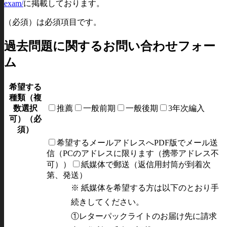
exam/
に掲載しております。
（必須）は必須項目です。
過去問題に関するお問い合わせフォー
ム
希望する
種類（複
数選択
推薦
一般前期
一般後期
3年次編入
可）
（必
須）
希望するメールアドレスへPDF版でメール送
信（PCのアドレスに限ります（携帯アドレス不
可））
紙媒体で郵送（返信用封筒が到着次
第、発送）
※ 紙媒体を希望する方は以下のとおり手
続きしてください。
①レターパックライトのお届け先に請求