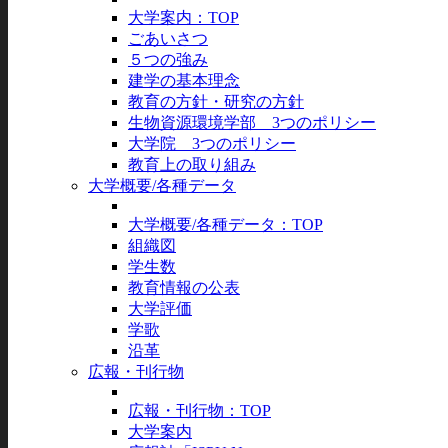
大学案内：TOP
ごあいさつ
５つの強み
建学の基本理念
教育の方針・研究の方針
生物資源環境学部 3つのポリシー
大学院 3つのポリシー
教育上の取り組み
大学概要/各種データ
大学概要/各種データ：TOP
組織図
学生数
教育情報の公表
大学評価
学歌
沿革
広報・刊行物
広報・刊行物：TOP
大学案内