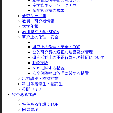
産学官ネットワークナウ
産学官連携の成果
研究シーズ集
教員・研究者情報
大学年報
石川県立大学×SDGs
研究上の倫理・安全
研究上の倫理・安全：TOP
公的研究費の適正な運営及び管理
研究活動上の不正行為への対応について
動物実験
ABSに関する措置
安全保障輸出管理に関する措置
出前講座・模擬授業
科目等履修生・聴講生
公開セミナー
特色ある施設
特色ある施設：TOP
附属農場