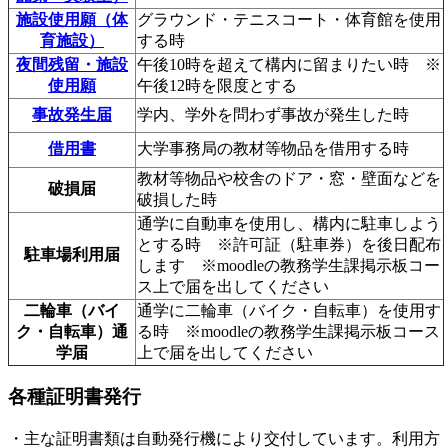
施設使用願（体
グラウンド・テニスコート・体育館を使用
育施設）
する時
夜間残留・施設
午後10時を超えて構内に留まりたい時 ※
使用願
午後12時を限度とする
事故発生届
学内、学外を問わず事故が発生した時
借用書
大学事務局の教材等物品を借用する時
教材等物品や校舎のドア・窓・壁面などを
破損届
破損した時
通学に自動車を使用し、構内に駐車しよう
とする時 ※許可証（駐車券）を後日配布
駐車場利用届
します ※moodleの教務学生課掲示板コー
ス上で届を出してください
二輪車（バイ
通学に二輪車（バイク・自転車）を使用す
ク・自転車）通
る時 ※moodleの教務学生課掲示板コース
学届
上で届を出してください
各種証明書発行
・主な証明書類は自動発行機により交付しています。利用方