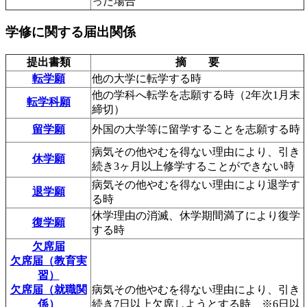
った場合
学修に関する届出関係
提出書類
摘 要
転学願
他の大学に転学する時
他の学科へ転学を志願する時（2年次1月末
転学科願
締切）
留学願
外国の大学等に留学することを志願する時
病気その他やむを得ない理由により、引き
休学願
続き3ヶ月以上修学することができない時
病気その他やむを得ない理由により退学す
退学願
る時
休学理由の消滅、休学期間満了により復学
復学願
する時
欠席届
欠席届（教育実
習）
欠席届（就職関
病気その他やむを得ない理由により、引き
係）
続き7日以上欠席しようとする時 ※6日以