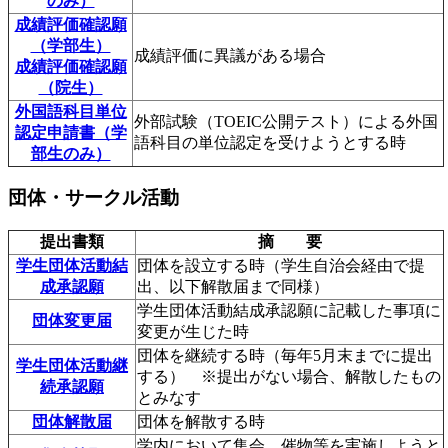
のみ）
成績評価確認願
（学部生）
成績評価に異議がある場合
成績評価確認願
（院生）
外国語科目単位
外部試験（TOEIC公開テスト）による外国
認定申請書（学
語科目の単位認定を受けようとする時
部生のみ）
団体・サークル活動
提出書類
摘 要
学生団体活動結
団体を設立する時（学生自治会経由で提
成承認願
出、以下解散届まで同様）
学生団体活動結成承認願に記載した事項に
団体変更届
変更が生じた時
団体を継続する時（毎年5月末までに提出
学生団体活動継
する） ※提出がない場合、解散したもの
続承認願
とみなす
団体解散届
団体を解散する時
学内において集会、催物等を実施しようと