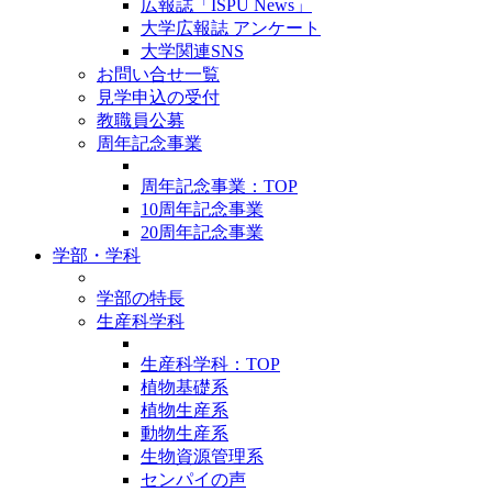
広報誌「ISPU News」
大学広報誌 アンケート
大学関連SNS
お問い合せ一覧
見学申込の受付
教職員公募
周年記念事業
周年記念事業：TOP
10周年記念事業
20周年記念事業
学部・学科
学部の特長
生産科学科
生産科学科：TOP
植物基礎系
植物生産系
動物生産系
生物資源管理系
センパイの声