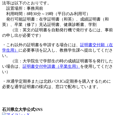
法等は以下のとおりです。
設置場所：事務局前
利用時間：8時30分～19時（平日のみ利用可）
発行可能証明書：在学証明書（和英）、成績証明書（和
英）、卒業（修了）見込証明書、健康診断書、学割
（注：英文の証明書を自動発行機で発行するには、事前
の申し出が必要です）
・これ以外の証明書を申請する場合には、
証明書交付願（在
学生用）
に必要事項を記入し、教務学生課へ提出してくださ
い。
（注：大学院生で学部生の時の成績証明書等を発行した
い場合は、
証明書交付申請書（卒業生用）
を使用してくださ
い）
・JR通学定期券または北鉄バスICa定期券を購入するために
必要な通学証明書の様式は、窓口で配布しています。
石川県立大学公式SNS