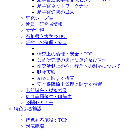
産学官ネットワークナウ
産学官連携の成果
研究シーズ集
教員・研究者情報
大学年報
石川県立大学×SDGs
研究上の倫理・安全
研究上の倫理・安全：TOP
公的研究費の適正な運営及び管理
研究活動上の不正行為への対応について
動物実験
ABSに関する措置
安全保障輸出管理に関する措置
出前講座・模擬授業
科目等履修生・聴講生
公開セミナー
特色ある施設
特色ある施設：TOP
附属農場