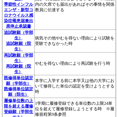
季節性インフル
内の欠席でも届出があればその事情を関係
エンザ・新型コ
教員に伝達する
ロナウイルス感
染症罹患届兼出
席停止承認書
追試験願（学部
生）
病気その他やむを得ない理由により試験を
追試験願（院
受験できなかった時
生）
再試験願（学部
生）
やむを得ない理由により再試験を行う時
再試験願（院
生）
既修得単位認定
本学に入学する前に本学又は他の大学にお
願（学部生）
いて修得した単位の認定を受けようとする
既修得単位認定
時
願（院生）
履修単位数の上
1学期に履修登録できる単位数の上限24単
限を超える履修
位を超えて履修登録しようとする時 ※履
登録願（学部生
修規程第9条参照