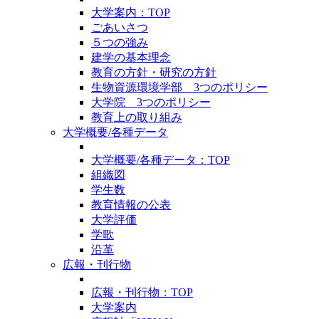
大学案内：TOP
ごあいさつ
５つの強み
建学の基本理念
教育の方針・研究の方針
生物資源環境学部 3つのポリシー
大学院 3つのポリシー
教育上の取り組み
大学概要/各種データ
大学概要/各種データ：TOP
組織図
学生数
教育情報の公表
大学評価
学歌
沿革
広報・刊行物
広報・刊行物：TOP
大学案内