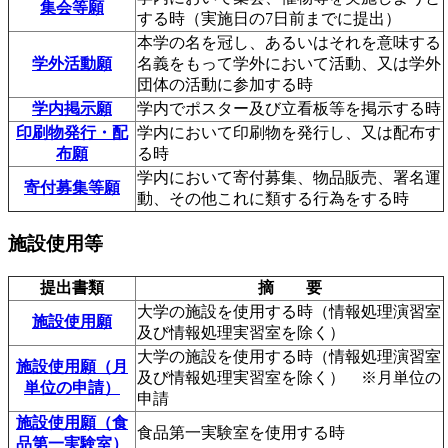
集会等願
する時（実施日の7日前までに提出）
本学の名を冠し、あるいはそれを意味する
学外活動願
名義をもって学外において活動、又は学外
団体の活動に参加する時
学内掲示願
学内でポスター及び立看板等を掲示する時
印刷物発行・配
学内において印刷物を発行し、又は配布す
布願
る時
学内において寄付募集、物品販売、署名運
寄付募集等願
動、その他これに類する行為をする時
施設使用等
提出書類
摘 要
大学の施設を使用する時（情報処理演習室
施設使用願
及び情報処理実習室を除く）
大学の施設を使用する時（情報処理演習室
施設使用願（月
及び情報処理実習室を除く） ※月単位の
単位の申請）
申請
施設使用願（食
食品第一実験室を使用する時
品第一実験室）