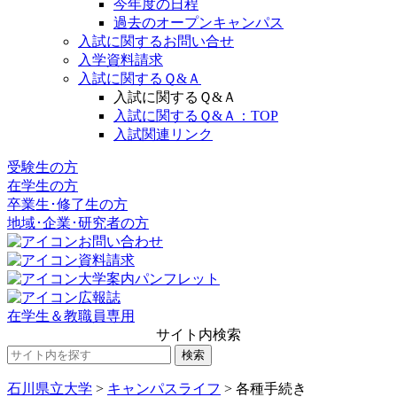
今年度の日程
過去のオープンキャンパス
入試に関するお問い合せ
入学資料請求
入試に関するＱ&Ａ
入試に関するＱ&Ａ
入試に関するＱ&Ａ：TOP
入試関連リンク
受験生の方
在学生の方
卒業生･修了生の方
地域･企業･研究者の方
お問い合わせ
資料請求
大学案内パンフレット
広報誌
在学生＆教職員専用
サイト内検索
石川県立大学
>
キャンパスライフ
>
各種手続き