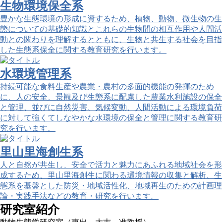
生物環境保全系
豊かな生態環境の形成に資するため、植物、動物、微生物の生
態についての基礎的知識とこれらの生物間の相互作用や人間活
動との関わりを理解するとともに、生物と共生する社会を目指
した生態系保全に関する教育研究を行います。
水環境管理系
持続可能な食料生産や農業・農村の多面的機能の発揮のため
に、人の安全、景観及び生態系に配慮した農業水利施設の保全
と管理、並びに自然災害、気候変動、人間活動による環境負荷
に対して強くてしなやかな水環境の保全と管理に関する教育研
究を行います。
里山里海創生系
人と自然が共生し、安全で活力と魅力にあふれる地域社会を形
成するため、里山里海創生に関わる環境情報の収集と解析、生
態系を基盤とした防災・地域活性化、地域再生のための計画理
論・実践手法などの教育・研究を行います。
研究室紹介