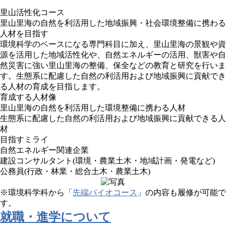
里山活性化コース
里山里海の自然を利活用した地域振興・社会環境整備に携わる
人材を目指す
環境科学のベースになる専門科目に加え、里山里海の景観や資
源を活用した地域活性化や、自然エネルギーの活用、獣害や自
然災害に強い里山里海の整備、保全などの教育と研究を行いま
す。生態系に配慮した自然の利活用および地域振興に貢献でき
る人材の育成を目指します。
育成する人材像
里山里海の自然を利活用した環境整備に携わる人材
生態系に配慮した自然の利活用および地域振興に貢献できる人
材
目指すミライ
自然エネルギー関連企業
建設コンサルタント(環境・農業土木・地域計画・発電など)
公務員(行政・林業・総合土木・農業土木)
※環境科学科から「
先端バイオコース
」の内容も履修が可能で
す。
就職・進学について