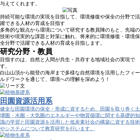
与えてくれます。
持続可能な環境の実現を目指して、環境修復や保全の分野で活
躍できる人材の育成を目指す
多角的な観点から環境について研究する教員陣のもと、先端の
技術や現実的な課題と対策に触れ、将来的に環境修復・環境保
全分野で活躍できる人材の育成を目指します。
研究分野・教員
目指すのは、自然と人間が共生・共存する地域社会の実現で
す。
白山山頂から能登の海岸まで多様な自然環境を活用したフィー
ルドワークを通じて、環境への理解を深めよう！
田園資源活用系
健全な田園環境の保全・形成に資するため、田園を取り巻く土
壌圏・水圏・大気圏のエネルギーや物質循環に関する基礎的知
識の学習と田園資源を活用した低炭素社会の構築に資する技術
やシステムについて教育研究を行います。