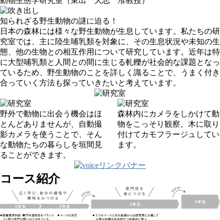
動物生態学研究室（東出 大志 准教授）
知られざる野生動物の謎に迫る！
日本の森林には様々な野生動物が生息しています。私たちの研
究室では、主に陸生哺乳類を対象に、その生息状況や未知の生
態、他の生物との相互作用について研究しています。近年は特
に大型哺乳類と人間との間に生じる軋轢が社会的な課題となっ
ているため、野生動物のことを詳しく識ることで、うまく付き
合っていく方法も探っていきたいと考えています。
野外で動物に出会う機会はほ
森林内にカメラをしかけて動
とんどありませんが、自動撮
物をこっそり観察。木に取り
影カメラを使うことで、そん
付けてカモフラージュしてい
な動物たちの暮らしを垣間見
ます。
ることができます。
コース紹介