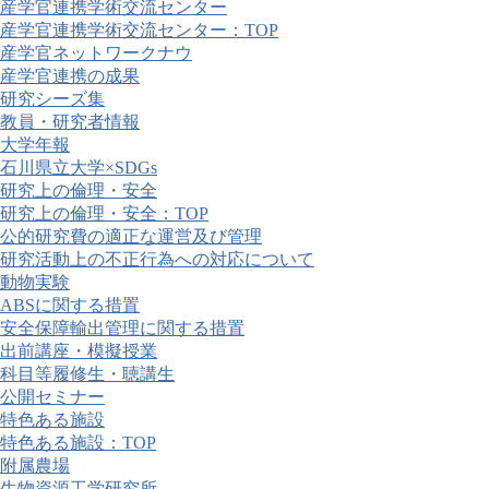
産学官連携学術交流センター
産学官連携学術交流センター：TOP
産学官ネットワークナウ
産学官連携の成果
研究シーズ集
教員・研究者情報
大学年報
石川県立大学×SDGs
研究上の倫理・安全
研究上の倫理・安全：TOP
公的研究費の適正な運営及び管理
研究活動上の不正行為への対応について
動物実験
ABSに関する措置
安全保障輸出管理に関する措置
出前講座・模擬授業
科目等履修生・聴講生
公開セミナー
特色ある施設
特色ある施設：TOP
附属農場
生物資源工学研究所