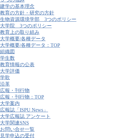
建学の基本理念
教育の方針・研究の方針
生物資源環境学部 3つのポリシー
大学院 3つのポリシー
教育上の取り組み
大学概要/各種データ
大学概要/各種データ：TOP
組織図
学生数
教育情報の公表
大学評価
学歌
沿革
広報・刊行物
広報・刊行物：TOP
大学案内
広報誌「ISPU News」
大学広報誌 アンケート
大学関連SNS
お問い合せ一覧
見学申込の受付