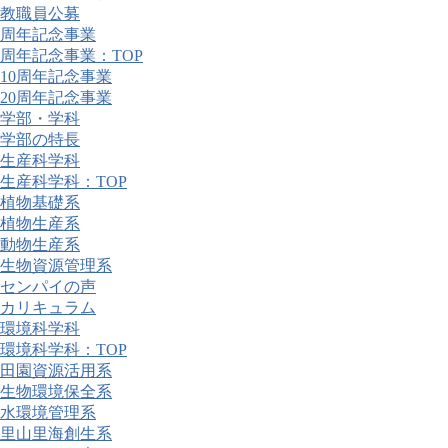
教職員公募
周年記念事業
周年記念事業：TOP
10周年記念事業
20周年記念事業
学部・学科
学部の特長
生産科学科
生産科学科：TOP
植物基礎系
植物生産系
動物生産系
生物資源管理系
センパイの声
カリキュラム
環境科学科
環境科学科：TOP
田園資源活用系
生物環境保全系
水環境管理系
里山里海創生系