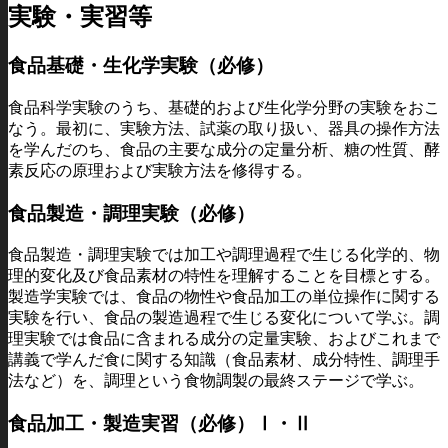
実験・実習等
食品基礎・生化学実験（必修）
食品科学実験のうち、基礎的および生化学分野の実験をおこ
なう。最初に、実験方法、試薬の取り扱い、器具の操作方法
を学んだのち、食品の主要な成分の定量分析、糖の性質、酵
素反応の原理および実験方法を修得する。
食品製造・調理実験（必修）
食品製造・調理実験では加工や調理過程で生じる化学的、物
理的変化及び食品素材の特性を理解することを目標とする。
製造学実験では、食品の物性や食品加工の単位操作に関する
実験を行い、食品の製造過程で生じる変化について学ぶ。調
理実験では食品に含まれる成分の定量実験、およびこれまで
講義で学んだ食に関する知識（食品素材、成分特性、調理手
法など）を、調理という食物調製の最終ステージで学ぶ。
食品加工・製造実習（必修）Ⅰ・Ⅱ