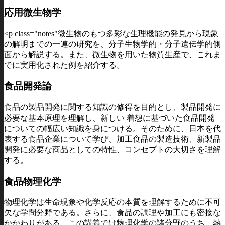
応用微生物学
<p class="notes"微生物のもつ多彩な生理機能の発見から現象
の解明までの一連の研究を、分子生物学的・分子遺伝学的側
面から解説する。また、微生物を用いた物質生産で、これま
でに実用化された例を紹介する。
食品開発論
食品の製品開発に関する知識の修得を目的とし、製品開発に
必要な基本原理を理解し、新しい 着想に基づいた食品開発
についての幅広い知識を身につける。そのために、日本を代
表する食品企業について学び、加工食品の製造技術、新製品
開発に必要な商品としての特性、コンセプトの大切さを理解
する。
食品物理化学
物理化学は生命現象や化学反応の本質を理解するために不可
欠な学問分野である。さらに、食品の調理や加工にも密接な
かかわりがある。この講義では物理化学の諸分野のうち、熱