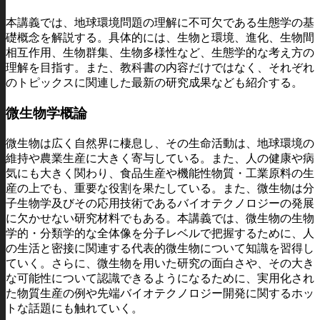
本講義では、地球環境問題の理解に不可欠である生態学の基
礎概念を解説する。具体的には、生物と環境、進化、生物間
相互作用、生物群集、生物多様性など、生態学的な考え方の
理解を目指す。また、教科書の内容だけではなく、それぞれ
のトピックスに関連した最新の研究成果なども紹介する。
微生物学概論
微生物は広く自然界に棲息し、その生命活動は、地球環境の
維持や農業生産に大きく寄与している。また、人の健康や病
気にも大きく関わり、食品生産や機能性物質・工業原料の生
産の上でも、重要な役割を果たしている。また、微生物は分
子生物学及びその応用技術であるバイオテクノロジーの発展
に欠かせない研究材料でもある。本講義では、微生物の生物
学的・分類学的な全体像を分子レベルで把握するために、人
の生活と密接に関連する代表的微生物について知識を習得し
ていく。さらに、微生物を用いた研究の面白さや、その大き
な可能性について認識できるようになるために、実用化され
た物質生産の例や先端バイオテクノロジー開発に関するホッ
トな話題にも触れていく。