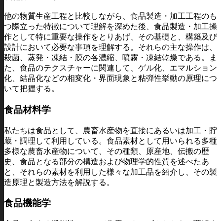
他の物質生産工程と比較しながら、食品製造・加工工程のも
つ際立った特徴について理解を深めた後、食品製造・加工操
作として特に重要な操作をとりあげ、その基礎と、構築及び
設計において必要な事項を理解する。それらの主な操作は、
殺菌、蒸発・凍結・膜の各濃縮、噴霧・凍結乾燥である。ま
た、食品のテクスチャーに関連して、ゲル化、エマルション
化、結晶化などの相変化・界面現象と粘弾性挙動の原理につ
いて把握する。
食品材料学
私たちは食品として、農畜水産物を直接にあるいは加工・貯
蔵・調理して利用している。食品素材として用いられる多種
多様な農畜水産物について、その種類、原産地、伝搬の歴
史、食品となる部分の構造および物理学的性質を述べたあ
と、それらの素材を利用した様々な加工品を紹介し、その製
造原理と製造方法を解説する。
食品機能学