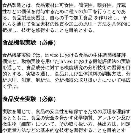
食品製造とは、食品素材に可食性、簡便性、嗜好性、貯蔵
性などの価値を付与するために種々の加工を行うことであ
る。食品製造実習は、自らの手で加工食品 を作り出し、そ
れらを通じて食品素材の性質や加工の原理・方法を具体的に
把握し、技術を修得することを目的とする。
食品機能実験（必修）
食品機能実験では、in vitro における食品の生体調節機能評
価法と、動物実験を用いたin vivo における機能評価法の実験
を通して、食品成分に対する機能研究の分析技術の習得を目
的とする。実験を通し、食品および生体試料の調製方法、分
析原理、測定、解析法、分析機器の取り扱い方について幅広
く学ぶ。
食品安全実験（必修）
実験を通じて、食品の安全性を確保するための原理を理解す
るとともに、食品の安全を脅かす化学物質、アレルゲン及び
微生物（細菌）について、その取り扱い方、検出方法、同定
や定量方法などの基本的な技術を習得することを目的とす