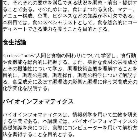
て、それぞれの要求を満足できる状況を調整・演出・提供す
ることである。そのためには、食にまつわる文化、マナー、
メニュー構成、空間、ビジネスなどの知識が不可欠である。
本科目では、食のスペシャリストとして、食を総合的にコー
ディネートできる能力を養うことを目的とする。
食生活論
<p class="notes"人間と食物の関わりについて学習し、食行動
や食機能を総合的に把握する。また、身近な食材の栄養成分
とその機能性について学ぶ。調理技術全般を理解することを
目的に、調理の意義、調理操作、調理の科学について解説す
る。食品成分に及ぼす調理法の影響と調理に伴う栄養成分の
化学変化を説明する。
バイオインフォマティクス
バイオインフォマティクスは、情報科学を用いて生物を研究
する学問である。本講義では、バイオインフォマティクスの
基礎知識を身につけ、実際にコンピューターを用いて解析方
法を習得することを目的とする。