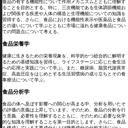
食品の有する機能性について作用メカニズムとともに理解す
ることを目的とする。特に、三次機能である生体調節機能お
よび関係する疾患や人体の構造と生理機能についての知識を
習得する。さらに、食品における機能性表示や医薬品と食品
との違いについて学ぶとともに市場に溢れる健康食品につい
ての問題点について考える。
食品栄養学
健康に生きるための栄養現象を、科学的かつ総合的に解明す
るための基礎知識を習得し、ライフステージに応じた食生活
への応用と実践について学ぶ。また、糖尿病、脂質代謝異常
症、高血圧症をはじめとする生活習慣病の成り立ちとその食
事療法について学ぶ。
食品分析学
食品の体へ及ぼす影響への関心が高まる中、分析を用いたそ
の評価の意義は上昇しています。そのため、食品の分析を行
う意義、必要性を理解するとともに、そのために必要な化学
的な知識を理解することを第一目的とします。さらに、食品
を構成している主要成分および微量成分の分析方法につい