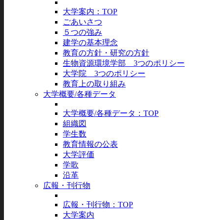
大学案内：TOP
ごあいさつ
５つの強み
建学の基本理念
教育の方針・研究の方針
生物資源環境学部 3つのポリシー
大学院 3つのポリシー
教育上の取り組み
大学概要/各種データ
大学概要/各種データ：TOP
組織図
学生数
教育情報の公表
大学評価
学歌
沿革
広報・刊行物
広報・刊行物：TOP
大学案内