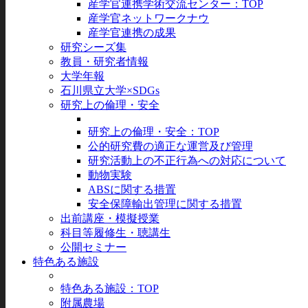
産学官連携学術交流センター：TOP
産学官ネットワークナウ
産学官連携の成果
研究シーズ集
教員・研究者情報
大学年報
石川県立大学×SDGs
研究上の倫理・安全
研究上の倫理・安全：TOP
公的研究費の適正な運営及び管理
研究活動上の不正行為への対応について
動物実験
ABSに関する措置
安全保障輸出管理に関する措置
出前講座・模擬授業
科目等履修生・聴講生
公開セミナー
特色ある施設
特色ある施設：TOP
附属農場