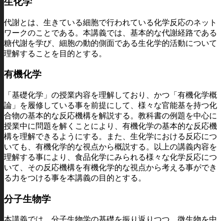
生化学
代謝とは、生きている細胞で行われている化学反応のネット
ワークのことである。本講義では、基本的な代謝経路である
糖代謝を学び、細胞の動的側面である生化学的活動について
理解することを目的とする。
有機化学
「基礎化学」の授業内容を理解しており、かつ「有機化学概
論」を履修している事を前提にして、様々な官能基を持つ化
合物の基本的な反応機構を解説する。教科書の例題を中心に
授業中に問題を解くことにより、有機化学の基本的な反応機
構を理解できるようにする。また、生化学における反応につ
いても、有機化学的な視点から概説する。以上の講義内容を
理解する事により、食品化学にみられる様々な化学反応につ
いて、その反応機構を有機化学的な視点から考える事ができ
る力をつける事を本講義の目的とする。
分子生物学
本講義では、分子生物学の基礎を振り返りつつ、微生物を中