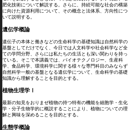
肥化技術について解説する。さらに、持続可能な社会の構築
に向けた資源利用について、その概念と法体系、方向性につ
いて説明する。
遺伝学概論
遺伝子の本体と働きなどの生命科学の基礎知識は自然科学の
基盤としてだけでなく、今日では人文科学や社会科学など全
ての学問分野、さらには私たちの生活とも深い関わりを持っ
ている。そこで本講義では、バイオテクノロジー、生産科
学、食品科学、環境科学に関する様々な専門科目のみならず
自然科学一般の基盤となる遺伝学について、生命科学の基礎
知識から理解することを目的とする。
植物生理学Ⅰ
最新の知見をおりまぜ植物の持つ特有の機能を細胞学・生化
学・分子生物学的に概説することにより、植物についての理
解と興味を深めることを目的とする。
生態学概論