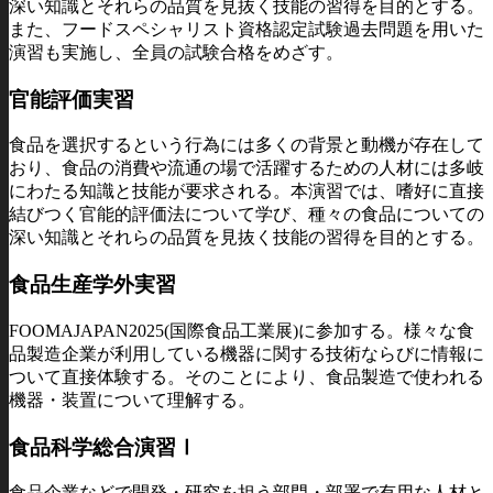
深い知識とそれらの品質を見抜く技能の習得を目的とする。
また、フードスペシャリスト資格認定試験過去問題を用いた
演習も実施し、全員の試験合格をめざす。
官能評価実習
食品を選択するという行為には多くの背景と動機が存在して
おり、食品の消費や流通の場で活躍するための人材には多岐
にわたる知識と技能が要求される。本演習では、嗜好に直接
結びつく官能的評価法について学び、種々の食品についての
深い知識とそれらの品質を見抜く技能の習得を目的とする。
食品生産学外実習
FOOMAJAPAN2025(国際食品工業展)に参加する。様々な食
品製造企業が利用している機器に関する技術ならびに情報に
ついて直接体験する。そのことにより、食品製造で使われる
機器・装置について理解する。
食品科学総合演習Ⅰ
食品企業などで開発・研究を担う部門・部署で有用な人材と