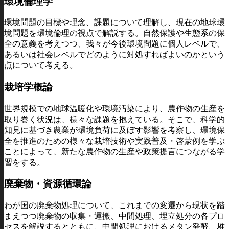
環境倫理学
環境問題の目標や理念、課題について理解し、現在の地球環
境問題を環境倫理の視点で解説する。自然保護や生態系の保
全の意義を考えつつ、我々が今後環境問題に個人レベルで、
あるいは社会レベルでどのように対処すればよいのかという
点について考える。
栽培学概論
世界規模での地球温暖化や環境汚染により、農作物の生産を
取り巻く状況は、様々な課題を抱えている。そこで、科学的
知見に基づき農業が環境負荷に及ぼす影響を考察し、環境保
全を推進のための様々な栽培技術や実践普及・啓蒙例を学ぶ
ことによって、新たな農作物の生産や政策提言につながる学
習をする。
廃棄物・資源循環論
わが国の廃棄物処理について、これまでの変遷から現状を踏
まえつつ廃棄物の収集・運搬、中間処理、埋立処分の各プロ
セスを解説するとともに、中間処理におけるメタン発酵、堆