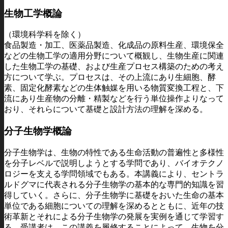
生物工学概論
（環境科学科を除く）
食品製造・加工、医薬品製造、化成品の原料生産、環境保全
などの生物工学の適用分野について概観し、生物生産に関連
した生物工学の基礎、および生産プロセス構築のための考え
方について学ぶ。プロセスは、その上流にあり生細胞、酵
素、固定化酵素などの生体触媒を用いる物質変換工程と、下
流にあり生産物の分離・精製などを行う単位操作よりなって
おり、それらについて基礎と設計方法の理解を深める。
分子生物学概論
分子生物学は、生物の特性である生命活動の普遍性と多様性
を分子レベルで説明しようとする学問であり、バイオテクノ
ロジーを支える学問領域でもある。本講義により、セントラ
ルドグマに代表される分子生物学の基本的な専門的知識を習
得していく。さらに、分子生物学に基礎をおいた生命の基本
単位である細胞についての理解を深めるとともに、近年の技
術革新とそれによる分子生物学の発展を実例を通じて学習す
る。受講者は、この講義を履修することによって、生物を分