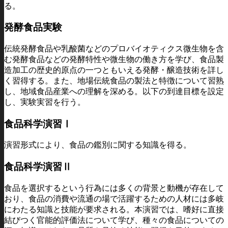
る。
発酵食品実験
伝統発酵食品や乳酸菌などのプロバイオティクス微生物を含
む発酵食品などの発酵特性や微生物の働き方を学び、食品製
造加工の歴史的原点の一つともいえる発酵・醸造技術を詳し
く習得する。また、地場伝統食品の製法と特徴について習熟
し、地域食品産業への理解を深める。以下の到達目標を設定
し、実験実習を行う。
食品科学演習Ⅰ
演習形式により、食品の鑑別に関する知識を得る。
食品科学演習Ⅱ
食品を選択するという行為には多くの背景と動機が存在して
おり、食品の消費や流通の場で活躍するための人材には多岐
にわたる知識と技能が要求される。本演習では、嗜好に直接
結びつく官能的評価法について学び、種々の食品についての