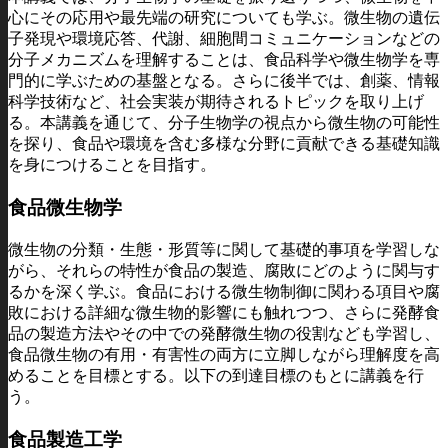
心にその応用や最先端の研究についても学ぶ。微生物の遺伝
子発現や環境応答、代謝、細胞間コミュニケーションなどの
分子メカニズムを理解することは、食品科学や微生物学を専
門的に学ぶための基盤となる。さらに後半では、創薬、情報
科学技術など、社会実装が期待されるトピックを取り上げ
る。本講義を通じて、分子生物学の視点から微生物の可能性
を探り、食品や環境を含む多様な分野に貢献できる基礎知識
を身につけることを目指す。
食品微生物学
微生物の分類・生態・形質等に関して基礎的事項を学習しな
がら、それらの特性が食品の製造、腐敗にどのように関与す
るかを深く学ぶ。食品における微生物制御に関わる項目や腐
敗における詳細な微生物的影響にも触れつつ、さらに発酵食
品の製造方法やその中での発酵微生物の役割なども学習し、
食品微生物の有用・有害性の両方に立脚しながら理解度を高
めることを目標とする。以下の到達目標のもとに講義を行
う。
食品製造工学