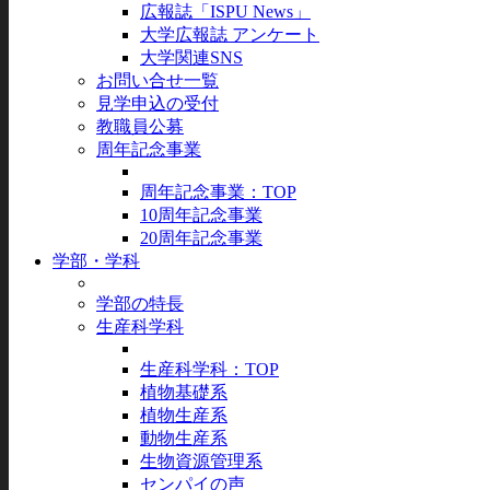
広報誌「ISPU News」
大学広報誌 アンケート
大学関連SNS
お問い合せ一覧
見学申込の受付
教職員公募
周年記念事業
周年記念事業：TOP
10周年記念事業
20周年記念事業
学部・学科
学部の特長
生産科学科
生産科学科：TOP
植物基礎系
植物生産系
動物生産系
生物資源管理系
センパイの声