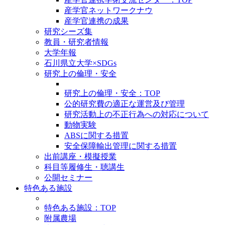
産学官ネットワークナウ
産学官連携の成果
研究シーズ集
教員・研究者情報
大学年報
石川県立大学×SDGs
研究上の倫理・安全
研究上の倫理・安全：TOP
公的研究費の適正な運営及び管理
研究活動上の不正行為への対応について
動物実験
ABSに関する措置
安全保障輸出管理に関する措置
出前講座・模擬授業
科目等履修生・聴講生
公開セミナー
特色ある施設
特色ある施設：TOP
附属農場