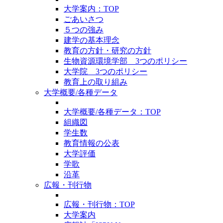
大学案内：TOP
ごあいさつ
５つの強み
建学の基本理念
教育の方針・研究の方針
生物資源環境学部 3つのポリシー
大学院 3つのポリシー
教育上の取り組み
大学概要/各種データ
大学概要/各種データ：TOP
組織図
学生数
教育情報の公表
大学評価
学歌
沿革
広報・刊行物
広報・刊行物：TOP
大学案内