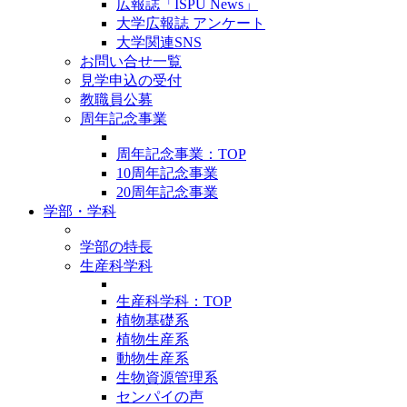
広報誌「ISPU News」
大学広報誌 アンケート
大学関連SNS
お問い合せ一覧
見学申込の受付
教職員公募
周年記念事業
周年記念事業：TOP
10周年記念事業
20周年記念事業
学部・学科
学部の特長
生産科学科
生産科学科：TOP
植物基礎系
植物生産系
動物生産系
生物資源管理系
センパイの声