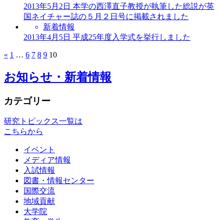
2013年5月2日
本学の西澤直子教授が執筆した総説が英
国ネイチャー誌の５月２日号に掲載されました
新着情報
2013年4月5日
平成25年度入学式を挙行しました
«
1
…
6
7
8
9
10
お知らせ・新着情報
カテゴリー
研究トピックス一覧は
こちらから
イベント
メディア情報
入試情報
図書・情報センター
国際交流
地域貢献
大学院