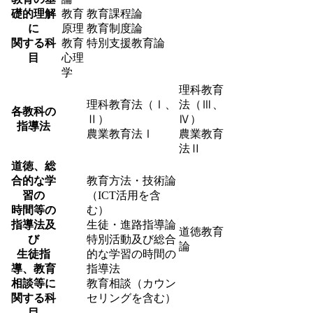
礎的理解
教育
教育課程論
に
原理
教育制度論
関する科
教育
特別支援教育論
目
心理
学
理科教育
理科教育法（Ⅰ、
法（Ⅲ、
各教科の
Ⅱ）
Ⅳ）
指導法
農業教育法Ⅰ
農業教育
法Ⅱ
道徳、総
合的な学
教育方法・技術論
習の
（ICT活用を含
時間等の
む）
指導法及
生徒・進路指導論
道徳教育
び
特別活動及び総合
論
生徒指
的な学習の時間の
導、教育
指導法
相談等に
教育相談（カウン
関する科
セリングを含む）
目