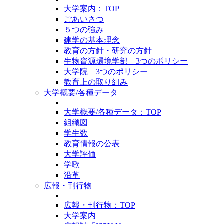
大学案内：TOP
ごあいさつ
５つの強み
建学の基本理念
教育の方針・研究の方針
生物資源環境学部 3つのポリシー
大学院 3つのポリシー
教育上の取り組み
大学概要/各種データ
大学概要/各種データ：TOP
組織図
学生数
教育情報の公表
大学評価
学歌
沿革
広報・刊行物
広報・刊行物：TOP
大学案内