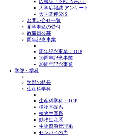
広報誌「ISPU News」
大学広報誌 アンケート
大学関連SNS
お問い合せ一覧
見学申込の受付
教職員公募
周年記念事業
周年記念事業：TOP
10周年記念事業
20周年記念事業
学部・学科
学部の特長
生産科学科
生産科学科：TOP
植物基礎系
植物生産系
動物生産系
生物資源管理系
センパイの声