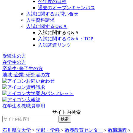
今年度の日程
過去のオープンキャンパス
入試に関するお問い合せ
入学資料請求
入試に関するＱ&Ａ
入試に関するＱ&Ａ
入試に関するＱ&Ａ：TOP
入試関連リンク
受験生の方
在学生の方
卒業生･修了生の方
地域･企業･研究者の方
お問い合わせ
資料請求
大学案内パンフレット
広報誌
在学生＆教職員専用
サイト内検索
石川県立大学
>
学部・学科
>
教養教育センター
>
教職課程
>