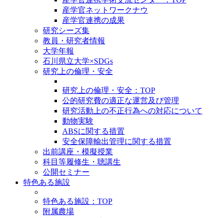
産学官ネットワークナウ
産学官連携の成果
研究シーズ集
教員・研究者情報
大学年報
石川県立大学×SDGs
研究上の倫理・安全
研究上の倫理・安全：TOP
公的研究費の適正な運営及び管理
研究活動上の不正行為への対応について
動物実験
ABSに関する措置
安全保障輸出管理に関する措置
出前講座・模擬授業
科目等履修生・聴講生
公開セミナー
特色ある施設
特色ある施設：TOP
附属農場