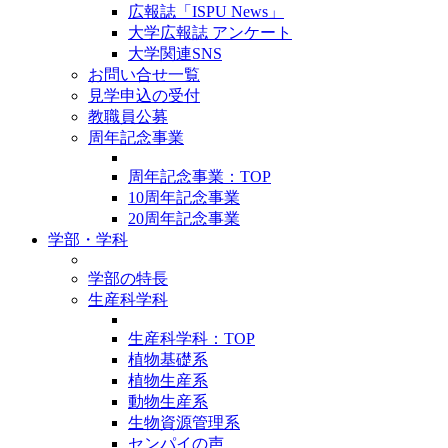
広報誌「ISPU News」
大学広報誌 アンケート
大学関連SNS
お問い合せ一覧
見学申込の受付
教職員公募
周年記念事業
周年記念事業：TOP
10周年記念事業
20周年記念事業
学部・学科
学部の特長
生産科学科
生産科学科：TOP
植物基礎系
植物生産系
動物生産系
生物資源管理系
センパイの声