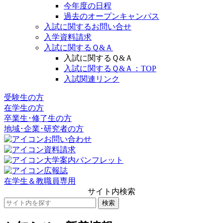
今年度の日程
過去のオープンキャンパス
入試に関するお問い合せ
入学資料請求
入試に関するＱ&Ａ
入試に関するＱ&Ａ
入試に関するＱ&Ａ：TOP
入試関連リンク
受験生の方
在学生の方
卒業生･修了生の方
地域･企業･研究者の方
お問い合わせ
資料請求
大学案内パンフレット
広報誌
在学生＆教職員専用
サイト内検索