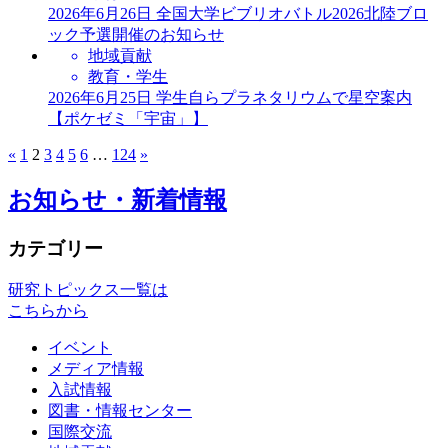
2026年6月26日
全国大学ビブリオバトル2026北陸ブロ
ック予選開催のお知らせ
地域貢献
教育・学生
2026年6月25日
学生自らプラネタリウムで星空案内
【ポケゼミ「宇宙」】
«
1
2
3
4
5
6
…
124
»
お知らせ・新着情報
カテゴリー
研究トピックス一覧は
こちらから
イベント
メディア情報
入試情報
図書・情報センター
国際交流