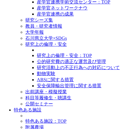
産学官連携学術交流センター：TOP
産学官ネットワークナウ
産学官連携の成果
研究シーズ集
教員・研究者情報
大学年報
石川県立大学×SDGs
研究上の倫理・安全
研究上の倫理・安全：TOP
公的研究費の適正な運営及び管理
研究活動上の不正行為への対応について
動物実験
ABSに関する措置
安全保障輸出管理に関する措置
出前講座・模擬授業
科目等履修生・聴講生
公開セミナー
特色ある施設
特色ある施設：TOP
附属農場