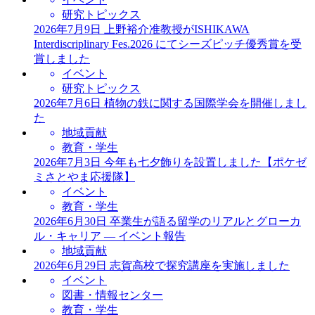
研究トピックス
2026年7月9日
上野裕介准教授がISHIKAWA
Interdiscriplinary Fes.2026 にてシーズピッチ優秀賞を受
賞しました
イベント
研究トピックス
2026年7月6日
植物の鉄に関する国際学会を開催しまし
た
地域貢献
教育・学生
2026年7月3日
今年も七夕飾りを設置しました【ポケゼ
ミさとやま応援隊】
イベント
教育・学生
2026年6月30日
卒業生が語る留学のリアルとグローカ
ル・キャリア ― イベント報告
地域貢献
2026年6月29日
志賀高校で探究講座を実施しました
イベント
図書・情報センター
教育・学生