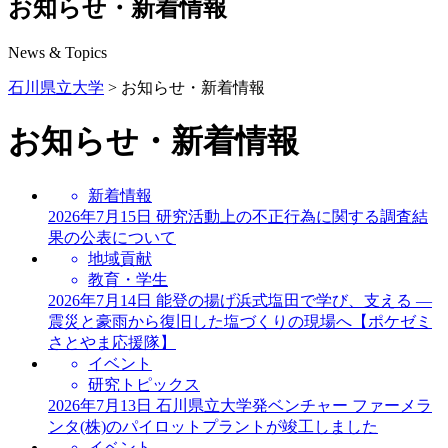
お知らせ・新着情報
News & Topics
石川県立大学
> お知らせ・新着情報
お知らせ・新着情報
新着情報
2026年7月15日
研究活動上の不正行為に関する調査結
果の公表について
地域貢献
教育・学生
2026年7月14日
能登の揚げ浜式塩田で学び、支える ―
震災と豪雨から復旧した塩づくりの現場へ【ポケゼミ
さとやま応援隊】
イベント
研究トピックス
2026年7月13日
石川県立大学発ベンチャー ファーメラ
ンタ(株)のパイロットプラントが竣工しました
イベント