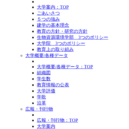
大学案内：TOP
ごあいさつ
５つの強み
建学の基本理念
教育の方針・研究の方針
生物資源環境学部 3つのポリシー
大学院 3つのポリシー
教育上の取り組み
大学概要/各種データ
大学概要/各種データ：TOP
組織図
学生数
教育情報の公表
大学評価
学歌
沿革
広報・刊行物
広報・刊行物：TOP
大学案内