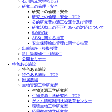
石川県立大学×SDGs
研究上の倫理・安全
研究上の倫理・安全
研究上の倫理・安全：TOP
公的研究費の適正な運営及び管理
研究活動上の不正行為への対応について
動物実験
ABSに関する措置
安全保障輸出管理に関する措置
出前講座・模擬授業
科目等履修生・聴講生
公開セミナー
特色ある施設
特色ある施設
特色ある施設：TOP
附属農場
生物資源工学研究所
生物資源工学研究所
生物資源工学研究所：TOP
ゲノム情報利用技術教育センター
環境生物工学研究室
応用微生物学研究室