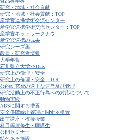
食品科学科
研究・地域・社会貢献
研究・地域・社会貢献：TOP
産学官連携学術交流センター
産学官連携学術交流センター：TOP
産学官ネットワークナウ
産学官連携の成果
研究シーズ集
教員・研究者情報
大学年報
石川県立大学×SDGs
研究上の倫理・安全
研究上の倫理・安全：TOP
公的研究費の適正な運営及び管理
研究活動上の不正行為への対応について
動物実験
ABSに関する措置
安全保障輸出管理に関する措置
出前講座・模擬授業
科目等履修生・聴講生
公開セミナー
特色ある施設