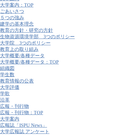
大学案内：TOP
ごあいさつ
５つの強み
建学の基本理念
教育の方針・研究の方針
生物資源環境学部 3つのポリシー
大学院 3つのポリシー
教育上の取り組み
大学概要/各種データ
大学概要/各種データ：TOP
組織図
学生数
教育情報の公表
大学評価
学歌
沿革
広報・刊行物
広報・刊行物：TOP
大学案内
広報誌「ISPU News」
大学広報誌 アンケート