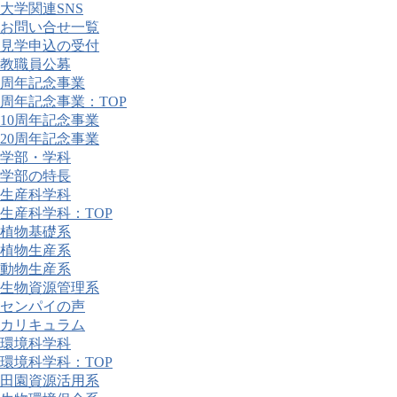
大学関連SNS
お問い合せ一覧
見学申込の受付
教職員公募
周年記念事業
周年記念事業：TOP
10周年記念事業
20周年記念事業
学部・学科
学部の特長
生産科学科
生産科学科：TOP
植物基礎系
植物生産系
動物生産系
生物資源管理系
センパイの声
カリキュラム
環境科学科
環境科学科：TOP
田園資源活用系