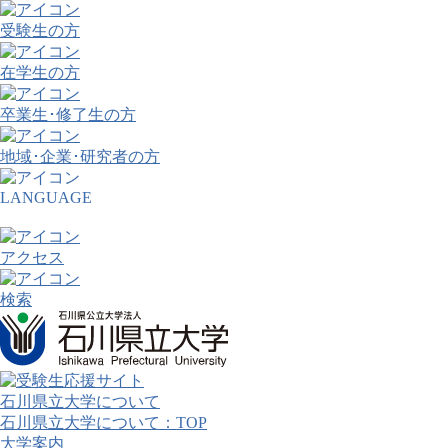
受験生の方
在学生の方
卒業生･修了生の方
地域･企業･研究者の方
LANGUAGE
アクセス
検索
石川県立大学について
石川県立大学について：TOP
大学案内