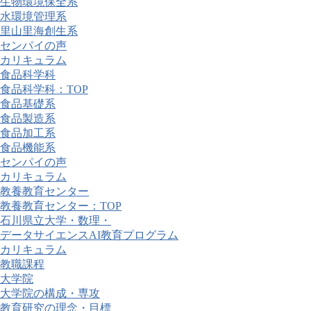
生物環境保全系
水環境管理系
里山里海創生系
センパイの声
カリキュラム
食品科学科
食品科学科：TOP
食品基礎系
食品製造系
食品加工系
食品機能系
センパイの声
カリキュラム
教養教育センター
教養教育センター：TOP
石川県立大学・数理・
データサイエンスAI教育プログラム
カリキュラム
教職課程
大学院
大学院の構成・専攻
教育研究の理念・目標