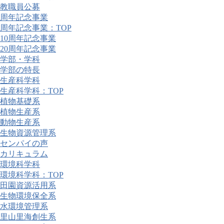
教職員公募
周年記念事業
周年記念事業：TOP
10周年記念事業
20周年記念事業
学部・学科
学部の特長
生産科学科
生産科学科：TOP
植物基礎系
植物生産系
動物生産系
生物資源管理系
センパイの声
カリキュラム
環境科学科
環境科学科：TOP
田園資源活用系
生物環境保全系
水環境管理系
里山里海創生系