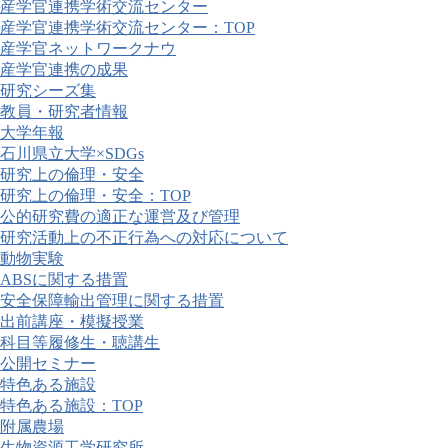
産学官連携学術交流センター
産学官連携学術交流センター：TOP
産学官ネットワークナウ
産学官連携の成果
研究シーズ集
教員・研究者情報
大学年報
石川県立大学×SDGs
研究上の倫理・安全
研究上の倫理・安全：TOP
公的研究費の適正な運営及び管理
研究活動上の不正行為への対応について
動物実験
ABSに関する措置
安全保障輸出管理に関する措置
出前講座・模擬授業
科目等履修生・聴講生
公開セミナー
特色ある施設
特色ある施設：TOP
附属農場
生物資源工学研究所