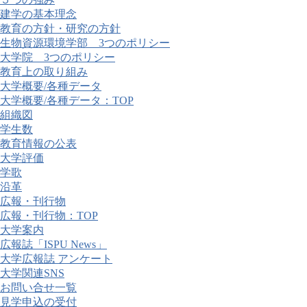
建学の基本理念
教育の方針・研究の方針
生物資源環境学部 3つのポリシー
大学院 3つのポリシー
教育上の取り組み
大学概要/各種データ
大学概要/各種データ：TOP
組織図
学生数
教育情報の公表
大学評価
学歌
沿革
広報・刊行物
広報・刊行物：TOP
大学案内
広報誌「ISPU News」
大学広報誌 アンケート
大学関連SNS
お問い合せ一覧
見学申込の受付