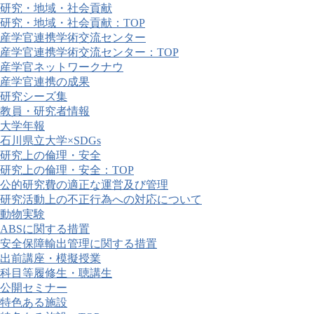
研究・地域・社会貢献
研究・地域・社会貢献：TOP
産学官連携学術交流センター
産学官連携学術交流センター：TOP
産学官ネットワークナウ
産学官連携の成果
研究シーズ集
教員・研究者情報
大学年報
石川県立大学×SDGs
研究上の倫理・安全
研究上の倫理・安全：TOP
公的研究費の適正な運営及び管理
研究活動上の不正行為への対応について
動物実験
ABSに関する措置
安全保障輸出管理に関する措置
出前講座・模擬授業
科目等履修生・聴講生
公開セミナー
特色ある施設