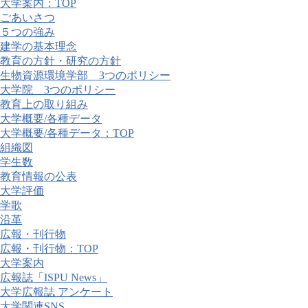
大学案内：TOP
ごあいさつ
５つの強み
建学の基本理念
教育の方針・研究の方針
生物資源環境学部 3つのポリシー
大学院 3つのポリシー
教育上の取り組み
大学概要/各種データ
大学概要/各種データ：TOP
組織図
学生数
教育情報の公表
大学評価
学歌
沿革
広報・刊行物
広報・刊行物：TOP
大学案内
広報誌「ISPU News」
大学広報誌 アンケート
大学関連SNS