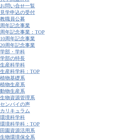
お問い合せ一覧
見学申込の受付
教職員公募
周年記念事業
周年記念事業：TOP
10周年記念事業
20周年記念事業
学部・学科
学部の特長
生産科学科
生産科学科：TOP
植物基礎系
植物生産系
動物生産系
生物資源管理系
センパイの声
カリキュラム
環境科学科
環境科学科：TOP
田園資源活用系
生物環境保全系