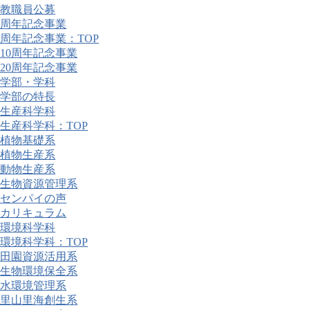
教職員公募
周年記念事業
周年記念事業：TOP
10周年記念事業
20周年記念事業
学部・学科
学部の特長
生産科学科
生産科学科：TOP
植物基礎系
植物生産系
動物生産系
生物資源管理系
センパイの声
カリキュラム
環境科学科
環境科学科：TOP
田園資源活用系
生物環境保全系
水環境管理系
里山里海創生系