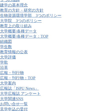
建学の基本理念
教育の方針・研究の方針
生物資源環境学部 3つのポリシー
大学院 3つのポリシー
教育上の取り組み
大学概要/各種データ
大学概要/各種データ：TOP
組織図
学生数
教育情報の公表
大学評価
学歌
沿革
広報・刊行物
広報・刊行物：TOP
大学案内
広報誌「ISPU News」
大学広報誌 アンケート
大学関連SNS
お問い合せ一覧
見学申込の受付