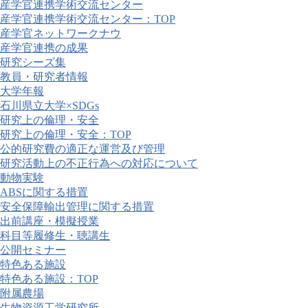
産学官連携学術交流センター
産学官連携学術交流センター：TOP
産学官ネットワークナウ
産学官連携の成果
研究シーズ集
教員・研究者情報
大学年報
石川県立大学×SDGs
研究上の倫理・安全
研究上の倫理・安全：TOP
公的研究費の適正な運営及び管理
研究活動上の不正行為への対応について
動物実験
ABSに関する措置
安全保障輸出管理に関する措置
出前講座・模擬授業
科目等履修生・聴講生
公開セミナー
特色ある施設
特色ある施設：TOP
附属農場
生物資源工学研究所