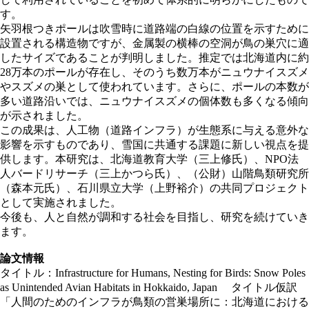
す。
矢羽根つきポールは吹雪時に道路端の白線の位置を示すために
設置される構造物ですが、金属製の横棒の空洞が鳥の巣穴に適
したサイズであることが判明しました。推定では北海道内に約
28
万本のポールが存在し、そのうち数万本がニュウナイスズメ
やスズメの巣として使われています。さらに、ポールの本数が
多い道路沿いでは、ニュウナイスズメの個体数も多くなる傾向
が示されました。
この成果は、人工物（道路インフラ）が生態系に与える意外な
影響を示すものであり、雪国に共通する課題に新しい視点を提
供します。本研究は、北海道教育大学（三上修氏）、
NPO
法
人バードリサーチ（三上かつら氏）、（公財）山階鳥類研究所
（森本元氏）、石川県立大学（上野裕介）の共同プロジェクト
として実施されました。
今後も、人と自然が調和する社会を目指し、研究を続けていき
ます。
論文情報
タイトル：
Infrastructure for Humans, Nesting for Birds: Snow Poles
as Unintended Avian Habitats in Hokkaido, Japan
タイトル仮訳
「人間のためのインフラが鳥類の営巣場所に：北海道における