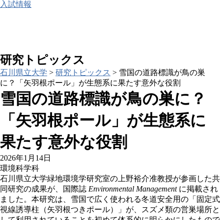
入試情報
研究トピックス
石川県立大学
>
研究トピックス
>
雪国の道路標識が鳥の巣
に？「矢羽根ポール」が生態系に果たす意外な役割
雪国の道路標識が鳥の巣に？
「矢羽根ポール」が生態系に
果たす意外な役割
2026年1月14日
環境科学科
石川県立大学緑地環境学研究室の上野裕介准教授が参画した共
同研究の成果が、国際誌
Environmental Management
に掲載され
ました。本研究は、雪国で広く使われる冬道安全用の「固定式
視線誘導柱（矢羽根つきポール）」が、スズメ類の営巣場所と
して利用されていることを初めて体系的に明らかにしたもので