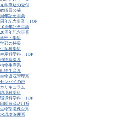
見学申込の受付
教職員公募
周年記念事業
周年記念事業：TOP
10周年記念事業
20周年記念事業
学部・学科
学部の特長
生産科学科
生産科学科：TOP
植物基礎系
植物生産系
動物生産系
生物資源管理系
センパイの声
カリキュラム
環境科学科
環境科学科：TOP
田園資源活用系
生物環境保全系
水環境管理系