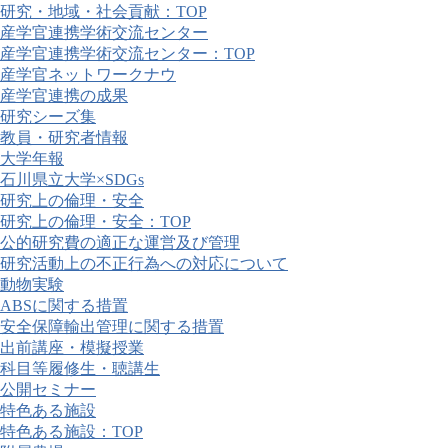
研究・地域・社会貢献：TOP
産学官連携学術交流センター
産学官連携学術交流センター：TOP
産学官ネットワークナウ
産学官連携の成果
研究シーズ集
教員・研究者情報
大学年報
石川県立大学×SDGs
研究上の倫理・安全
研究上の倫理・安全：TOP
公的研究費の適正な運営及び管理
研究活動上の不正行為への対応について
動物実験
ABSに関する措置
安全保障輸出管理に関する措置
出前講座・模擬授業
科目等履修生・聴講生
公開セミナー
特色ある施設
特色ある施設：TOP