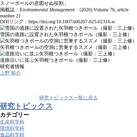
スノーポールの意図せぬ役割」
掲載誌：
Environmental Management
(2026)
Volume 76, article
number 21
DOIリンク：
https://doi.org/10.1007/s00267-025-02316-w
雪国の道路に設置された矢羽根つきポール（撮影：三上修）
矢羽根つきポールの空洞に営巣するスズメ（撮影：三上修）
道路沿いに並ぶ矢羽根つきポール（撮影：三上修）
研究者情報
上野 裕介
研究トピックス一覧に戻る
研究トピックス
カテゴリー
生産科学科
環境科学科
食品科学科