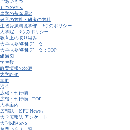
ごあいさつ
５つの強み
建学の基本理念
教育の方針・研究の方針
生物資源環境学部 3つのポリシー
大学院 3つのポリシー
教育上の取り組み
大学概要/各種データ
大学概要/各種データ：TOP
組織図
学生数
教育情報の公表
大学評価
学歌
沿革
広報・刊行物
広報・刊行物：TOP
大学案内
広報誌「ISPU News」
大学広報誌 アンケート
大学関連SNS
お問い合せ一覧