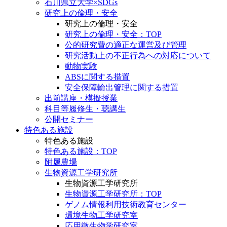
石川県立大学×SDGs
研究上の倫理・安全
研究上の倫理・安全
研究上の倫理・安全：TOP
公的研究費の適正な運営及び管理
研究活動上の不正行為への対応について
動物実験
ABSに関する措置
安全保障輸出管理に関する措置
出前講座・模擬授業
科目等履修生・聴講生
公開セミナー
特色ある施設
特色ある施設
特色ある施設：TOP
附属農場
生物資源工学研究所
生物資源工学研究所
生物資源工学研究所：TOP
ゲノム情報利用技術教育センター
環境生物工学研究室
応用微生物学研究室