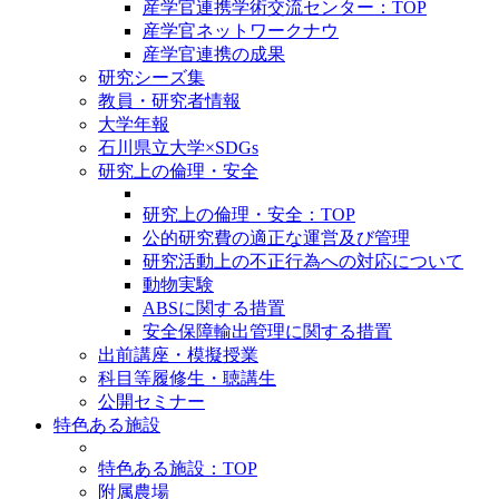
産学官連携学術交流センター：TOP
産学官ネットワークナウ
産学官連携の成果
研究シーズ集
教員・研究者情報
大学年報
石川県立大学×SDGs
研究上の倫理・安全
研究上の倫理・安全：TOP
公的研究費の適正な運営及び管理
研究活動上の不正行為への対応について
動物実験
ABSに関する措置
安全保障輸出管理に関する措置
出前講座・模擬授業
科目等履修生・聴講生
公開セミナー
特色ある施設
特色ある施設：TOP
附属農場