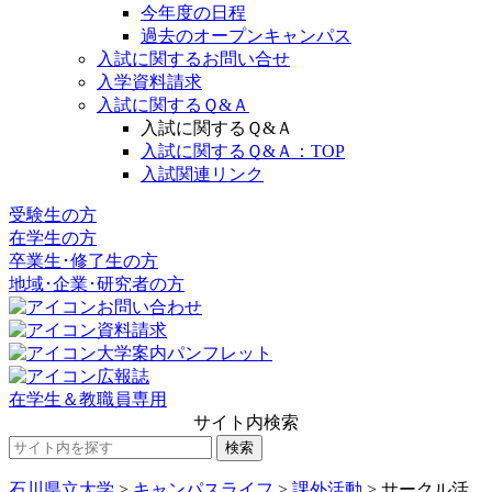
今年度の日程
過去のオープンキャンパス
入試に関するお問い合せ
入学資料請求
入試に関するＱ&Ａ
入試に関するＱ&Ａ
入試に関するＱ&Ａ：TOP
入試関連リンク
受験生の方
在学生の方
卒業生･修了生の方
地域･企業･研究者の方
お問い合わせ
資料請求
大学案内パンフレット
広報誌
在学生＆教職員専用
サイト内検索
石川県立大学
>
キャンパスライフ
>
課外活動
>
サークル活