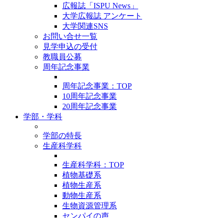
広報誌「ISPU News」
大学広報誌 アンケート
大学関連SNS
お問い合せ一覧
見学申込の受付
教職員公募
周年記念事業
周年記念事業：TOP
10周年記念事業
20周年記念事業
学部・学科
学部の特長
生産科学科
生産科学科：TOP
植物基礎系
植物生産系
動物生産系
生物資源管理系
センパイの声