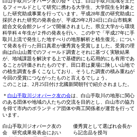
白山手取川ジオパーク友の会＊では、白山手取川流域を主た
るフィールドとして研究に携わる大学生、大学院生を対象と
した研究助成事業を行っています。平成28年度の研究助成に
採択された研究の発表会が、平成29年2月24日に白山市鶴来
総合文化会館クレインで開催されました。県立大学から環境
科学科４年生が２件の発表を行い、この中で「平成27年に手
取川上流で発生した地すべりの地形解析と植生復元」につい
て発表を行った田口真君が優秀賞を受賞しました。受賞の理
由は白山山麓でのフィールド調査とそれに基づく実験結果
が、地域課題を解決する上で基礎的にも応用的にも有用であ
ることが評価されたものです。田口君は夏場に険しい山地で
の植生調査を多くこなしており、そうした調査の積み重ねが
今回の受賞につながったものと言えるでしょう。
このことは、2月25日付け北國新聞朝刊で紹介されました。
＊
白山手取川ジオパーク友の会
は、白山手取川の地形に関心
のある団体や地域の人たちの交流を目的とし、白山市の協力
を得て市内のボランティア団体や商工関係者が運営を行って
います。
白山手取川ジオパーク友の
優秀賞として選ばれ会長か
会 研究成果発表会におい
ら記念品を授与