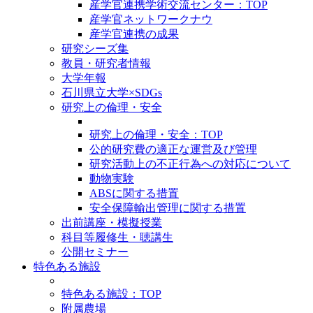
産学官連携学術交流センター：TOP
産学官ネットワークナウ
産学官連携の成果
研究シーズ集
教員・研究者情報
大学年報
石川県立大学×SDGs
研究上の倫理・安全
研究上の倫理・安全：TOP
公的研究費の適正な運営及び管理
研究活動上の不正行為への対応について
動物実験
ABSに関する措置
安全保障輸出管理に関する措置
出前講座・模擬授業
科目等履修生・聴講生
公開セミナー
特色ある施設
特色ある施設：TOP
附属農場