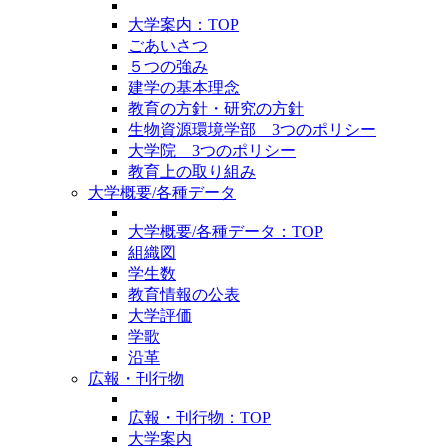
大学案内：TOP
ごあいさつ
５つの強み
建学の基本理念
教育の方針・研究の方針
生物資源環境学部 3つのポリシー
大学院 3つのポリシー
教育上の取り組み
大学概要/各種データ
大学概要/各種データ：TOP
組織図
学生数
教育情報の公表
大学評価
学歌
沿革
広報・刊行物
広報・刊行物：TOP
大学案内