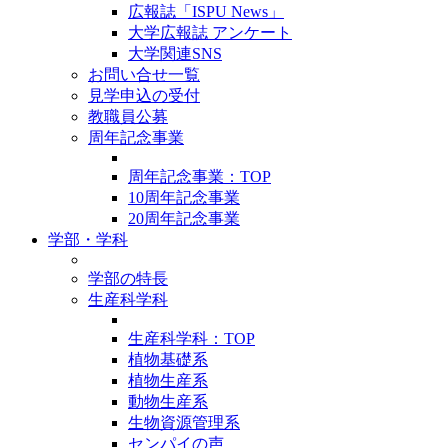
広報誌「ISPU News」
大学広報誌 アンケート
大学関連SNS
お問い合せ一覧
見学申込の受付
教職員公募
周年記念事業
周年記念事業：TOP
10周年記念事業
20周年記念事業
学部・学科
学部の特長
生産科学科
生産科学科：TOP
植物基礎系
植物生産系
動物生産系
生物資源管理系
センパイの声