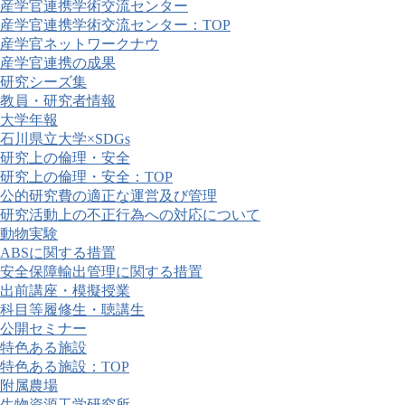
産学官連携学術交流センター
産学官連携学術交流センター：TOP
産学官ネットワークナウ
産学官連携の成果
研究シーズ集
教員・研究者情報
大学年報
石川県立大学×SDGs
研究上の倫理・安全
研究上の倫理・安全：TOP
公的研究費の適正な運営及び管理
研究活動上の不正行為への対応について
動物実験
ABSに関する措置
安全保障輸出管理に関する措置
出前講座・模擬授業
科目等履修生・聴講生
公開セミナー
特色ある施設
特色ある施設：TOP
附属農場
生物資源工学研究所