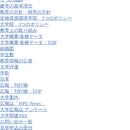
建学の基本理念
教育の方針・研究の方針
生物資源環境学部 3つのポリシー
大学院 3つのポリシー
教育上の取り組み
大学概要/各種データ
大学概要/各種データ：TOP
組織図
学生数
教育情報の公表
大学評価
学歌
沿革
広報・刊行物
広報・刊行物：TOP
大学案内
広報誌「ISPU News」
大学広報誌 アンケート
大学関連SNS
お問い合せ一覧
見学申込の受付