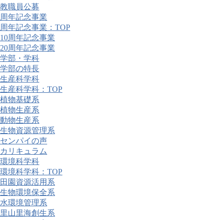
教職員公募
周年記念事業
周年記念事業：TOP
10周年記念事業
20周年記念事業
学部・学科
学部の特長
生産科学科
生産科学科：TOP
植物基礎系
植物生産系
動物生産系
生物資源管理系
センパイの声
カリキュラム
環境科学科
環境科学科：TOP
田園資源活用系
生物環境保全系
水環境管理系
里山里海創生系